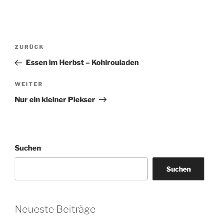
Beitragsnavigation
Vorheriger
ZURÜCK
Beitrag
Essen im Herbst – Kohlrouladen
Nächster
WEITER
Beitrag
Nur ein kleiner Piekser
Suchen
Suchen
Neueste Beiträge