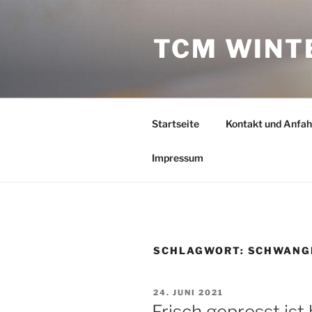
Zum
Inhalt
TCM WINT
springen
Startseite
Kontakt und Anfah
Impressum
SCHLAGWORT:
SCHWANG
VERÖFFENTLICHT
24. JUNI 2021
AM
Frisch gepresst is