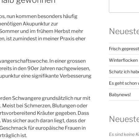
los, nun kommen besonders häufig
benötigen Akupunktur zur
Neueste
 Sommer und im frühem Herbst mehr
n, ist zumindest in meiner Praxis eher
Frisch gepress
Winterflocken
wangerschaftswoche. In einer grossen
ereits in den 90er Jahren nachgewiesen,
Schatz ich hab
punktur eine signifikante Verbesserung
Es geht schon w
Babynews!
erden Schwangere grundsätzlich nur mit
t. Meist bei Schmerzen, Blutungen oder
urtsvorbereitend Kräuter gegeben. Dass
Neuest
. Was sicher auch daran liegt, dass der
eschmack für europäische Frauen in
Es sind keine
räglich ist.